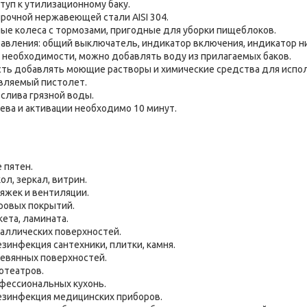
туп к утилизационному баку.
прочной нержавеющей стали AISI 304.
ые колеса с тормозами, пригодные для уборки пищеблоков.
авления: общий выключатель, индикатор включения, индикатор ни
о необходимости, можно добавлять воду из прилагаемых баков.
ть добавлять моющие растворы и химические средства для испол
авляемый пистолет.
слива грязной воды.
ева и активации необходимо 10 минут.
 пятен.
ол, зеркал, витрин.
яжек и вентиляции.
ровых покрытий.
кета, ламината.
аллических поверхностей.
езинфекция сантехники, плитки, камня.
ревянных поверхностей.
отеатров.
фессиональных кухонь.
дезинфекция медицинских приборов.