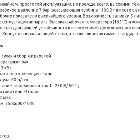
зайном, простотой эксплуатации, но прежде всего, высокими тех
 рабочее давление 7 бар, всасывающая турбина 1100 Вт вместе с
бочие показатели высочайшего уровня. Возможность заливки 5 ли
эксплуатации аппарата. Высокая рабочая температура (165°C) и у
тостью для лучшей устойчивости к отложениям) дополняют исклю
. Корпус из нержавеющей стали, а также широкая гамма стандар
и:
: сухая и сбор жидкостей
ора грязи: бак
 3 кВт
бака: нержавеющая сталь
духа: 60 л/сек
ание: переменный ток 1~ 230 В/ 50 Гц
готовитель: Италия
12 мес
м: 750х600х1030
:
тор.