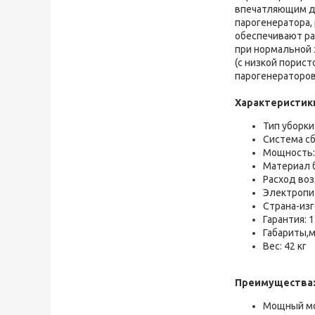
впечатляющим ди
парогенератора,
обеспечивают ра
при нормальной 
(с низкой порис
парогенераторов
Характеристик
Тип уборки
Система сб
Мощность:
Материал 
Расход воз
Электропит
Страна-из
Гарантия: 
Габариты,м
Вес: 42 кг
Преимущества
Мощный мо