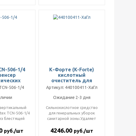
CN-506-1/4
К-Форте (K-Forte)
пенсер
кислотный
нических
очиститель для
тий для
генеральной уборки
TCN-506-1/4
Артикул: 440100411-ХаГл
за (1/4
сан узла 10л
жения)
аличии
Ожидание 2-3 дня
вертикальный
Сильнокислотное средство
itex TCN-506-1/4
для генеральных уборок
из блестящей
санитарной зоны.Удаляет
щей стали и
застарелые загрязнения
20
4246.00
една..
ржавч..
руб./шт
руб./шт