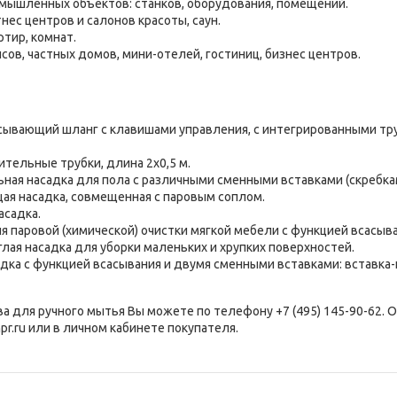
омышленных объектов: станков, оборудования, помещений.
нес центров и салонов красоты, саун.
ртир, комнат.
сов, частных домов, мини-отелей, гостиниц, бизнес центров.
сывающий шланг с клавишами управления, с интегрированными тру
тельные трубки, длина 2х0,5 м.
ная насадка для пола с различными сменными вставками (скребкам
ая насадка, совмещенная с паровым соплом.
асадка.
я паровой (химической) очистки мягкой мебели с функцией всасыва
глая насадка для уборки маленьких и хрупких поверхностей.
дка с функцией всасывания и двумя сменными вставками: вставка-
ва для ручного мытья Вы можете по телефону +7 (495) 145-90-62. 
pr.ru или в личном кабинете покупателя.