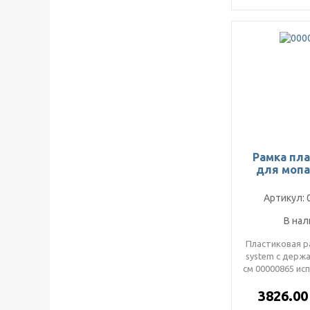
Рамка пл
для мопа
Артикул: 
В нал
Пластиковая р
system с держ
см 00000865 ис
сухой и вл
3826.0