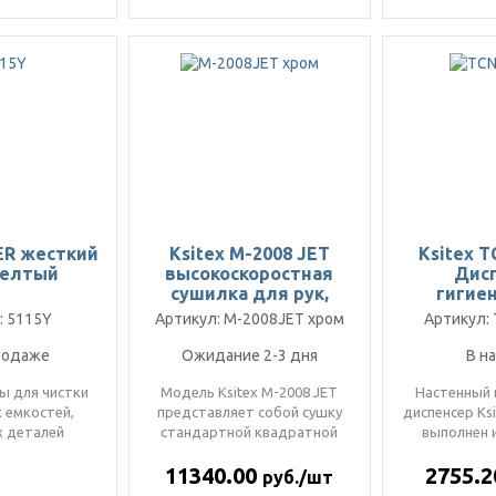
ER жесткий
Ksitex M-2008 JET
Ksitex T
желтый
высокоскоростная
Дис
сушилка для рук,
гигие
хром
покры
: 5115Y
Артикул: M-2008JET хром
Артикул: 
унита
сло
родаже
Ожидание 2-3 дня
В н
ы для чистки
Модель Ksitex M-2008 JET
Настенный 
х емкостей,
представляет собой сушку
диспенсер Ks
 деталей
стандартной квадратной
выполнен 
ания...
формы с индикаторами
нержавею
11340.00
2755.
режимо..
пр
руб./шт