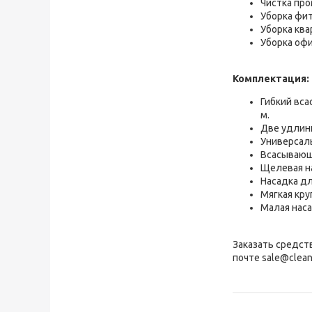
Чистка пр
Уборка фит
Уборка ква
Уборка офи
Комплектация:
Гибкий вса
м.
Две удлини
Универсаль
Всасывающ
Щелевая н
Насадка дл
Мягкая кру
Малая наса
Заказать средст
почте sale@clean