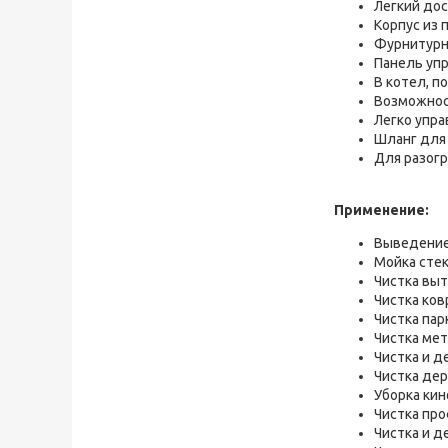
Легкий дос
Корпус из 
Фурнитурн
Панель упр
В котел, п
Возможнос
Легко упр
Шланг для 
Для разогр
Применение:
Выведение
Мойка стек
Чистка выт
Чистка ков
Чистка пар
Чистка мет
Чистка и д
Чистка де
Уборка кин
Чистка про
Чистка и 