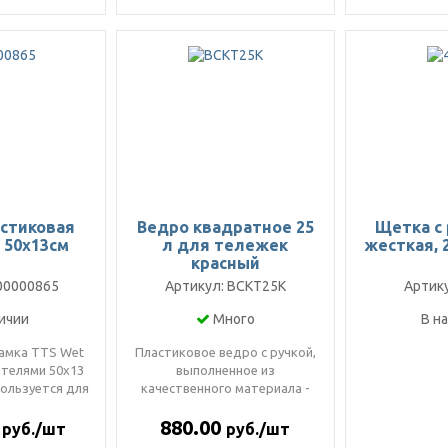
астиковая
Ведро квадратное 25
Щетка с 
 50х13см
л для тележек
жесткая, 
красный
00000865
Артикул: BCKT25K
Артику
ичии
Много
В н
амка TTS Wet
Пластиковое ведро с ручкой,
ателями 50х13
выполненное из
пользуется для
качественного материала -
ажной уб..
полипропилен.Ручка ведра
0
880.00
очень ..
руб./шт
руб./шт