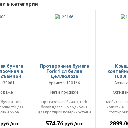
и в категории
ая бумага
Протирочная бумага
Крыш
рпрочная в
Tork 1 сл белая
контейн
о съемной
целлюлоза
100 л
сл голубая
 130081
Артикул: 120166
Артику
родаже
Нет в продаже
Ожидан
бумага Tork
Протирочная бумага Tork
Мобильные 
рочности для
белая идеально подходит
колесах АТЛ
сла и жира
для протирки поверхностей и
сортировк
— это самая
высушивания рук там, где..
транспортир
0
574.76
2899.
н..
руб./шт
руб./шт