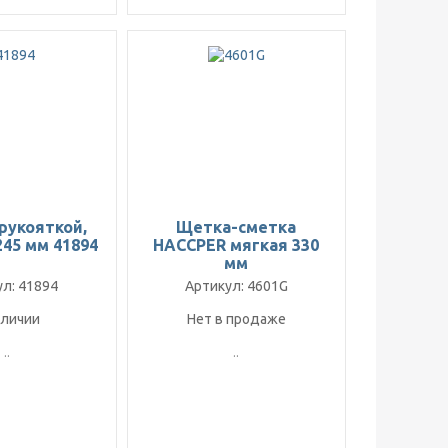
рукояткой,
Щетка-сметка
245 мм 41894
HACCPER мягкая 330
мм
л: 41894
Артикул: 4601G
аличии
Нет в продаже
..
..