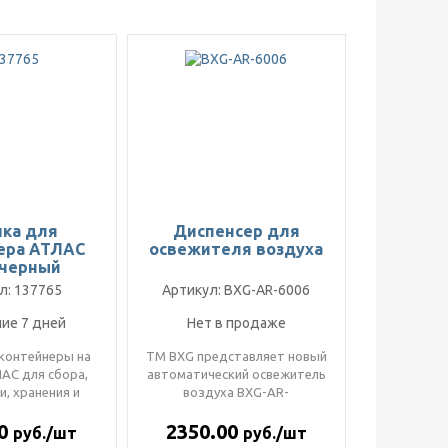
ка для
Диспенсер для
ера АТЛАС
освежителя воздуха
 черный
л: 137765
Артикул: BXG-AR-6006
ие 7 дней
Нет в продаже
контейнеры на
ТМ BXG представляет новый
АС для сбора,
автоматический освежитель
и, хранения и
воздуха BXG-AR-
овки с большой
6006.Предназначен для
00
2350.00
вм..
ароматизаци..
руб./шт
руб./шт