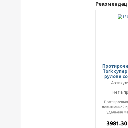
Рекомендаци
Протирочн
Tork супе
рулоне с
втулкой 3 
Артикул:
Нет в п
Протирочная 
повышенной п
удаления ма
трехслойная 
3981.3
проч