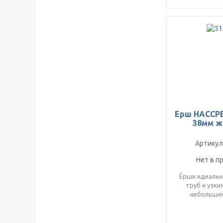
Ерш HACCP
38мм 
Артикул
Нет в п
Ёрши идеальн
труб и узки
небольших
оборудов