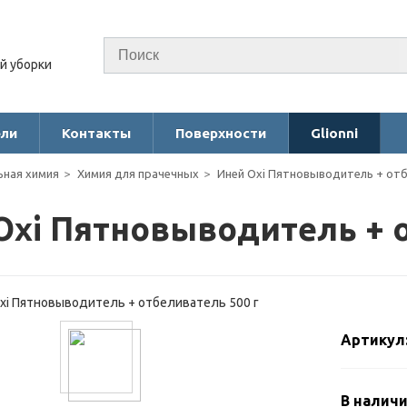
й уборки
ели
Контакты
Поверхности
Glionni
ная химия
Химия для прачечных
Иней Oxi Пятновыводитель + отб
Oxi Пятновыводитель + о
Артикул:
В налич