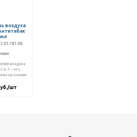
ь воздуха
 Антитабак
 мл
2.05.181.06
ичии
елей воздуха
2 in 1 – это
ома на основе
композиций..
руб./шт