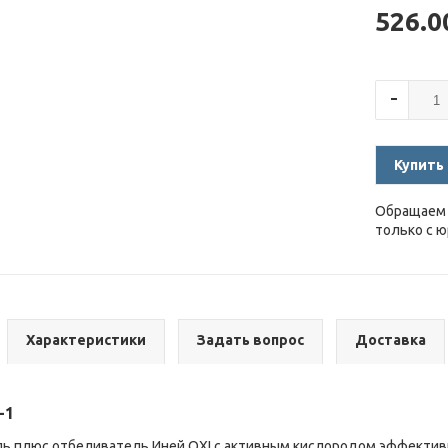
526.
-
Купить
Обращаем 
только с 
Характеристики
Задать вопрос
Доставка
-1
 плюс отбеливатель Иней OXI с активным кислородом эффективн