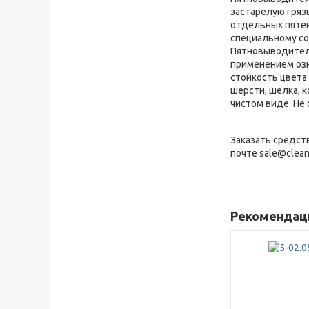
застарелую гряз
отдельных пятен
специальному со
Пятновыводитель
применением озн
стойкость цвета
шерсти, шелка, 
чистом виде. Не
Заказать средст
почте sale@clean
Рекомендаци