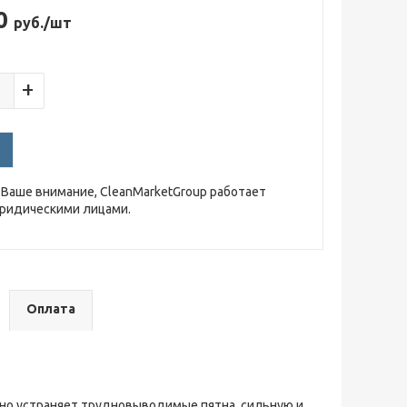
00
руб./шт
+
Ваше внимание, CleanMarketGroup работает
юридическими лицами.
Оплата
о устраняет трудновыводимые пятна, сильную и