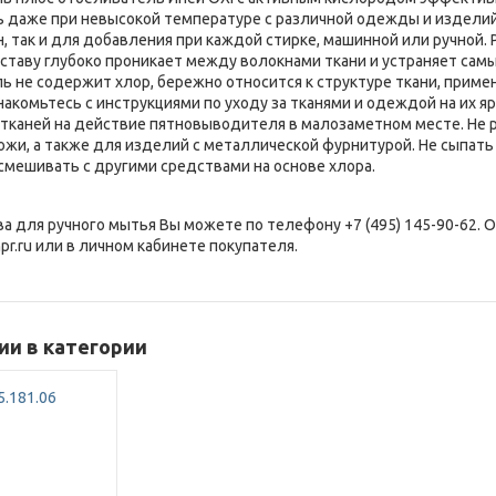
ь даже при невысокой температуре с различной одежды и изделий 
, так и для добавления при каждой стирке, машинной или ручной.
ставу глубоко проникает между волокнами ткани и устраняет сам
 не содержит хлор, бережно относится к структуре ткани, примени
акомьтесь с инструкциями по уходу за тканями и одеждой на их 
 тканей на действие пятновыводителя в малозаметном месте. Не 
кожи, а также для изделий с металлической фурнитурой. Не сыпат
 смешивать с другими средствами на основе хлора.
ва для ручного мытья Вы можете по телефону +7 (495) 145-90-62. 
pr.ru или в личном кабинете покупателя.
и в категории