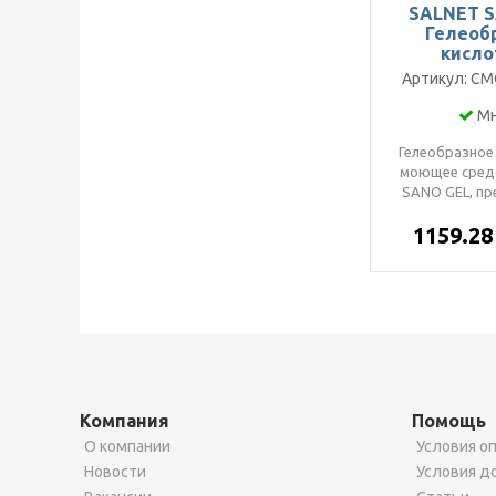
SALNET 
Гелеоб
кисл
очистит
Артикул: CM
ванных ком
Мн
Гелеобразное
моющее сред
SANO GEL, пр
для ежеднев
1159.2
ванн
Компания
Помощь
О компании
Условия о
Новости
Условия д