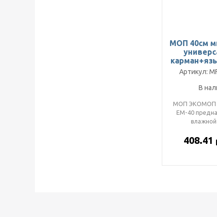
МОП 40см 
универ
карман+яз
1/
Артикул: M
В нал
МОП ЭКОМОП 4
EM-40 предна
влажной
помещений.
408.41
имеется цв