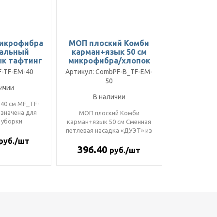
микрофибра
МОП плоский Комби
сальный
карман+язык 50 см
ык тафтинг
микрофибра/хлопок
50
тафтинг, серый
F-TF-EM-40
Артикул: CombPF-B_TF-EM-
50
ичии
В наличии
0 см MF_TF-
значена для
МОП плоский Комби
 уборки
карман+язык 50 см Сменная
На изделии
петлевая насадка «ДУЭТ» из
етовая ..
комбинированного материа..
руб./шт
396.40
руб./шт