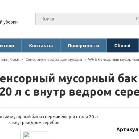
й уборки
ители
Контакты
Поверхности
Glionni
ницы, баки
Сенсорные ведра для мусора
WHS Сенсорный мусорный 
енсорный мусорный бак
 20 л с внутр ведром сер
Артикул