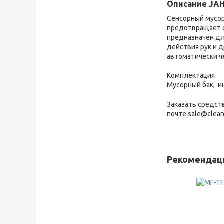
Описание JAH
Сенсорный мусор
предотвращает о
предназначен дл
действия рук и д
автоматически ч
Комплектация
Мусорный бак, и
Заказать средст
почте sale@clean
Рекомендаци